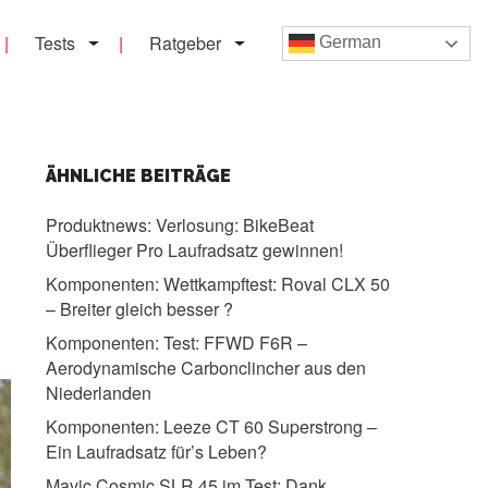
Tests
Ratgeber
German
ÄHNLICHE BEITRÄGE
Produktnews:
Verlosung: BikeBeat
Überflieger Pro Laufradsatz gewinnen!
Komponenten:
Wettkampftest: Roval CLX 50
– Breiter gleich besser ?
Komponenten:
Test: FFWD F6R –
Aerodynamische Carbonclincher aus den
Niederlanden
Komponenten:
Leeze CT 60 Superstrong –
Ein Laufradsatz für’s Leben?
Mavic Cosmic SLR 45 im Test:
Dank