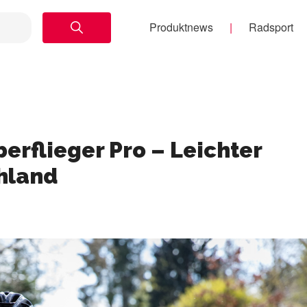
Produktnews
Radsport
erflieger Pro – Leichter
hland