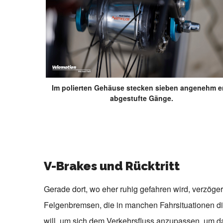
Im polierten Gehäuse stecken sieben angenehm 
abgestufte Gänge.
V-Brakes und Rücktritt
Gerade dort, wo eher ruhig gefahren wird, verzögert
Felgenbremsen, die in manchen Fahrsituationen d
will, um sich dem Verkehrsfluss anzupassen, um da