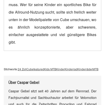
muss. Wer für seine Kinder ein sportliches Bike für
die Allround-Nutzung sucht, sollte sich freilich weiter
unten in der Modellpalette von Cube umschauen, wo
es ähnlich konzeptionierte, aber schwerere,
einfacher ausgestattete und viel günstigere Bikes
gibt.
Stichworte:
24 Zoll
Cube
featured
Kids MTB
Kinder
Kinderrad
Kinderräder
MTB
Über
Caspar Gebel
Caspar Gebel sitzt seit 40 Jahren auf dem Rennrad. Der
Fachjournalist und Sachbuchautor arbeitet für Velomotion
und auch für die Zeitschriften Procycling und Fahrrad