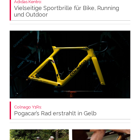
Adidas Kentro:
Vielseitige Sportbrille für Bike, Running
und Outdoor
Colnago Y1Rs:
Pogacar’s Rad erstrahlt in Gelb