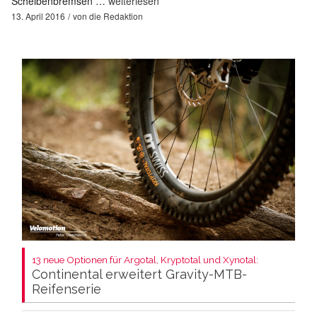
Scheibenbremsen …
weiterlesen
13. April 2016
von
die Redaktion
13 neue Optionen für Argotal, Kryptotal und Xynotal:
Continental erweitert Gravity-MTB-
Reifenserie