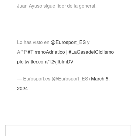
Juan Ayuso sigue líder de la general.
Lo has visto en
@Eurosport_ES
y
APP.
#TirrenoAdriatico
|
#LaCasadelCiclismo
pic.twitter.com/12vjibfmDV
— Eurosport.es (@Eurosport_ES)
March 5,
2024