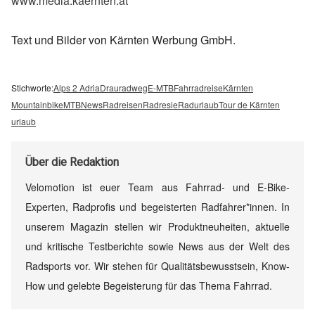
www.media.kaernten.at
Text und Bilder von Kärnten Werbung GmbH.
Stichworte:
Alps 2 Adria
Drauradweg
E-MTB
Fahrradreise
Kärnten
Mountainbike
MTB
News
Radreisen
Radresie
Radurlaub
Tour de Kärnten
urlaub
Über
die Redaktion
Velomotion ist euer Team aus Fahrrad- und E-Bike-
Experten, Radprofis und begeisterten Radfahrer*innen. In
unserem Magazin stellen wir Produktneuheiten, aktuelle
und kritische Testberichte sowie News aus der Welt des
Radsports vor. Wir stehen für Qualitätsbewusstsein, Know-
How und gelebte Begeisterung für das Thema Fahrrad.