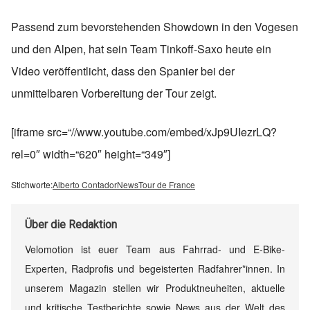
Passend zum bevorstehenden Showdown in den Vogesen
und den Alpen, hat sein Team Tinkoff-Saxo heute ein
Video veröffentlicht, dass den Spanier bei der
unmittelbaren Vorbereitung der Tour zeigt.
[iframe src=“//www.youtube.com/embed/xJp9UIezrLQ?
rel=0″ width=“620″ height=“349″]
Stichworte:
Alberto Contador
News
Tour de France
Über
die Redaktion
Velomotion ist euer Team aus Fahrrad- und E-Bike-
Experten, Radprofis und begeisterten Radfahrer*innen. In
unserem Magazin stellen wir Produktneuheiten, aktuelle
und kritische Testberichte sowie News aus der Welt des