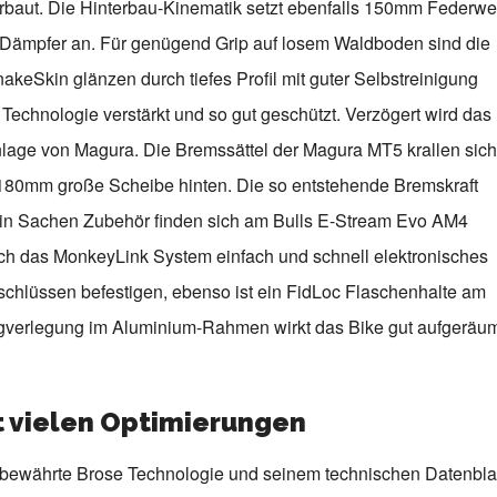
baut. Die Hinterbau-Kinematik setzt ebenfalls 150mm Federw
e Dämpfer an. Für genügend Grip auf losem Waldboden sind die
eSkin glänzen durch tiefes Profil mit guter Selbstreinigung
Technologie verstärkt und so gut geschützt. Verzögert wird das
lage von Magura. Die Bremssättel der Magura MT5 krallen sich
180mm große Scheibe hinten. Die so entstehende Bremskraft
h in Sachen Zubehör finden sich am Bulls E-Stream Evo AM4
rch das MonkeyLink System einfach und schnell elektronisches
schlüssen befestigen, ebenso ist ein FidLoc Flaschenhalte am
Zugverlegung im Aluminium-Rahmen wirkt das Bike gut aufgeräu
it vielen Optimierungen
 bewährte Brose Technologie und seinem technischen Datenbla