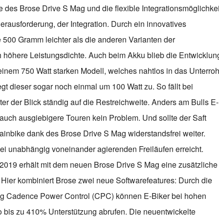
 des Brose Drive S Mag und die flexible Integrationsmöglichkei
erausforderung, der Integration. Durch ein innovatives
 500 Gramm leichter als die anderen Varianten der
ch höhere Leistungsdichte. Auch beim Akku blieb die Entwicklun
 einem 750 Watt starken Modell, welches nahtlos in das Unterroh
egt dieser sogar noch einmal um 100 Watt zu. So fällt bei
der Blick ständig auf die Restreichweite. Anders am Bulls E-
uch ausgiebigere Touren kein Problem. Und sollte der Saft
ainbike dank des Brose Drive S Mag widerstandsfrei weiter.
ei unabhängig voneinander agierenden Freiläufen erreicht.
019 erhält mit dem neuen Brose Drive S Mag eine zusätzliche
Hier kombiniert Brose zwei neue Softwarefeatures: Durch die
ng Cadence Power Control (CPC) können E-Biker bei hohen
 bis zu 410% Unterstützung abrufen. Die neuentwickelte