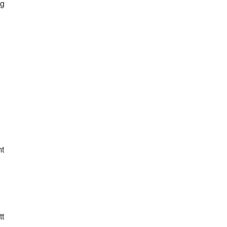
eg
mt
tt