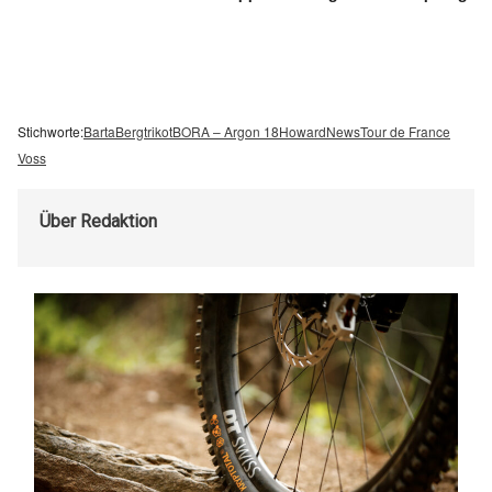
Stichworte:
Barta
Bergtrikot
BORA – Argon 18
Howard
News
Tour de France
Voss
Über
Redaktion