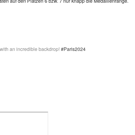
ten auf den Plätzen 6 bzw. 7 nur knapp die Medaillenränge.
ith an incredible backdrop!
#Paris2024