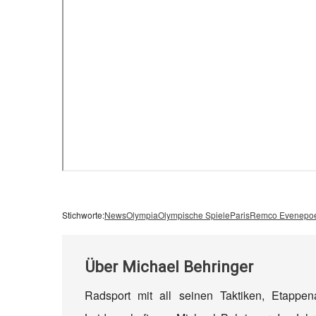
Stichworte:
News
Olympia
Olympische Spiele
Paris
Remco Evenepo
Über
Michael Behringer
Radsport mit all seinen Taktiken, Etappe