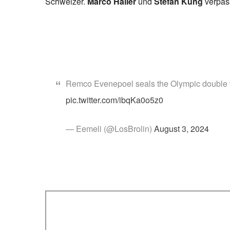
Schweizer.
Marco Haller
und
Stefan Küng
verpass
Remco Evenepoel seals the Olympic double w
pic.twitter.com/ibqKa0o5z0
— Eemeli (@LosBrolin)
August 3, 2024