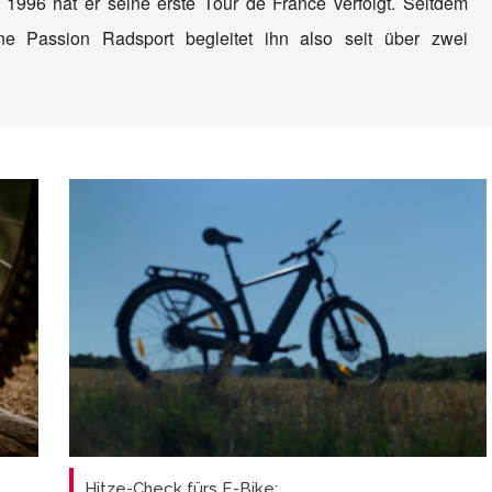
 1996 hat er seine erste Tour de France verfolgt. Seitdem
e Passion Radsport begleitet ihn also seit über zwei
Hitze-Check fürs E-Bike: