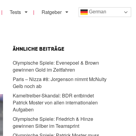
Tests
Ratgeber
German
ÄHNLICHE BEITRÄGE
Olympische Spiele:
Evenepoel & Brown
gewinnen Gold im Zeitfahren
Paris – Nizza #8:
Jorgenson nimmt McNulty
Gelb noch ab
Kameltreiber-Skandal:
BDR entbindet
Patrick Moster von allen internationalen
Aufgaben
Olympische Spiele:
Friedrich & Hinze
gewinnen Silber im Teamsprint
Olympische Spiele:
Patrick Moster muss