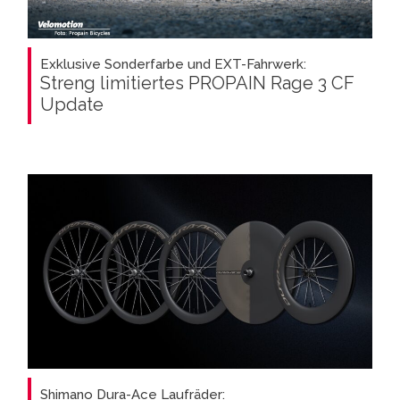
Exklusive Sonderfarbe und EXT-Fahrwerk:
Streng limitiertes PROPAIN Rage 3 CF
Update
Shimano Dura-Ace Laufräder: