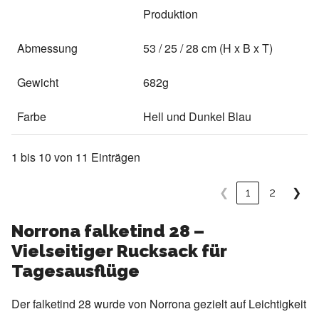
Produktion
Abmessung
53 / 25 / 28 cm (H x B x T)
Gewicht
682g
Farbe
Hell und Dunkel Blau
1 bis 10 von 11 Einträgen
❮
1
2
❯
Norrona falketind 28 –
Vielseitiger Rucksack für
Tagesausflüge
Der falketind 28 wurde von Norrona gezielt auf Leichtigkeit