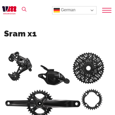
German
Sram x1