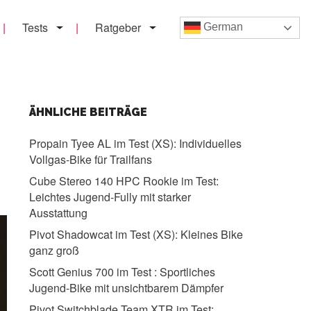
Tests
Ratgeber
German
ÄHNLICHE BEITRÄGE
Propain Tyee AL im Test (XS):
Individuelles
Vollgas-Bike für Trailfans
Cube Stereo 140 HPC Rookie im Test:
Leichtes Jugend-Fully mit starker
Ausstattung
Pivot Shadowcat im Test (XS):
Kleines Bike
ganz groß
Scott Genius 700 im Test :
Sportliches
Jugend-Bike mit unsichtbarem Dämpfer
Pivot Switchblade Team XTR im Test: