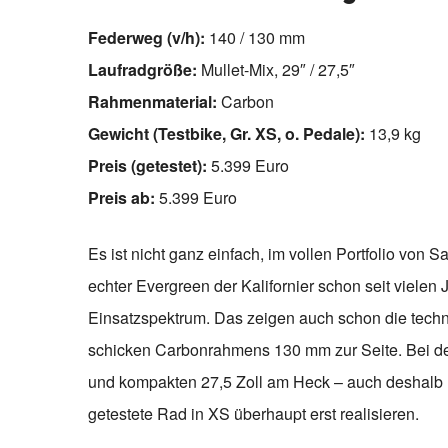
Federweg (v/h):
140 / 130 mm
Laufradgröße:
Mullet-Mix, 29″ / 27,5″
Rahmenmaterial:
Carbon
Gewicht (Testbike, Gr. XS, o. Pedale):
13,9 kg
Preis (getestet):
5.399 Euro
Preis ab:
5.399 Euro
Es ist nicht ganz einfach, im vollen Portfolio von 
echter Evergreen der Kalifornier schon seit vielen J
Einsatzspektrum. Das zeigen auch schon die techn
schicken Carbonrahmens 130 mm zur Seite. Bei den
und kompakten 27,5 Zoll am Heck – auch deshalb l
getestete Rad in XS überhaupt erst realisieren.