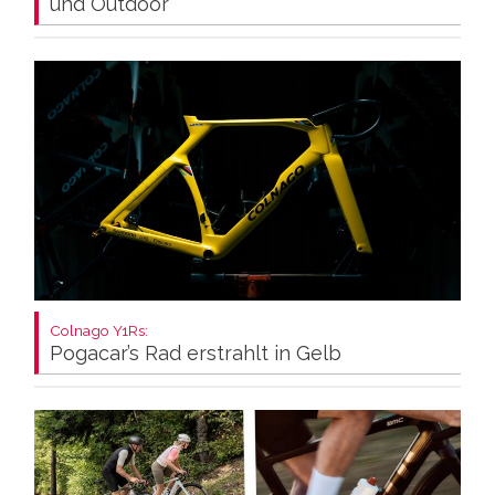
und Outdoor
Colnago Y1Rs:
Pogacar’s Rad erstrahlt in Gelb