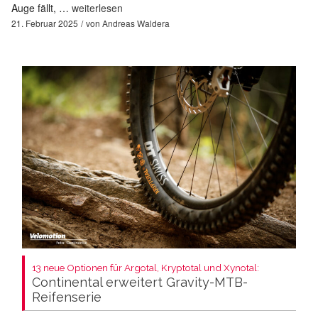
Auge fällt, …
weiterlesen
21. Februar 2025
von
Andreas Waldera
13 neue Optionen für Argotal, Kryptotal und Xynotal:
Continental erweitert Gravity-MTB-
Reifenserie