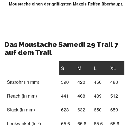
Moustache einen der griffigsten Maxxis Reifen überhaupt.
Das Moustache Samedi 29 Trail 7
auf dem Trail
S
M
L
XL
Sitzrohr (in mm)
390
420
450
480
Reach (in mm)
441
468
489
512
Stack (in mm)
623
632
650
659
Lenkwinkel (in °)
65.6
65.6
65.6
65.6