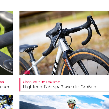
on:
Giant Seek 1 im Praxistest:
neuen
Hightech-Fahrspaß wie die Großen