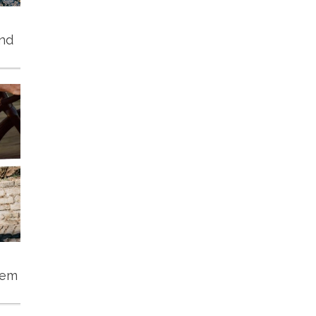
und
tem