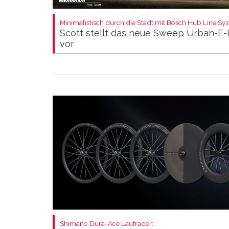
Minimalistisch durch die Stadt mit Bosch Hub Line Sy
Scott stellt das neue Sweep Urban-E-
vor
Shimano Dura-Ace Laufräder: