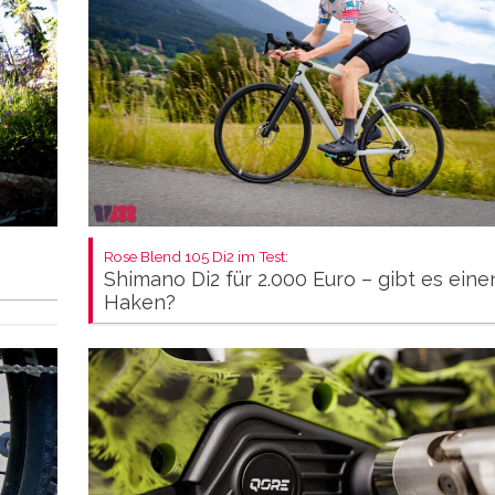
Rose Blend 105 Di2 im Test:
Shimano Di2 für 2.000 Euro – gibt es eine
Haken?