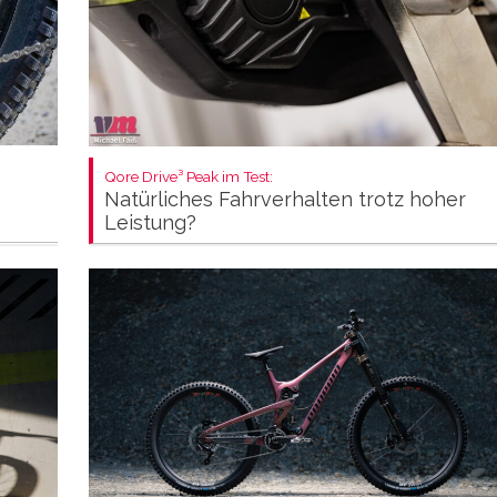
Qore Drive³ Peak im Test:
Natürliches Fahrverhalten trotz hoher
Leistung?