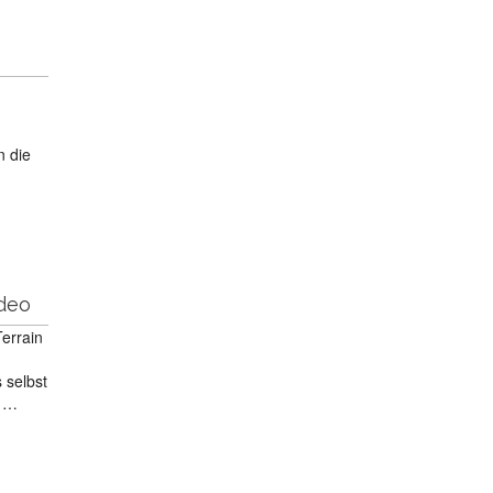
n die
ideo
errain
 selbst
s …