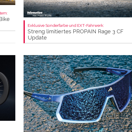
stem:
Bike
Exklusive Sonderfarbe und EXT-Fahrwerk:
Streng limitiertes PROPAIN Rage 3 CF
Update