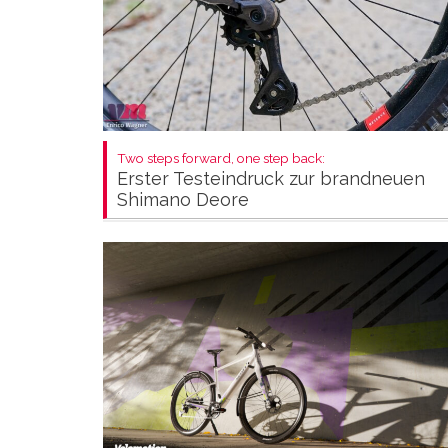
Two steps forward, one step back:
Erster Testeindruck zur brandneuen
Shimano Deore