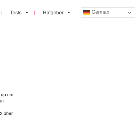
Tests
Ratgeber
German
e-up um
un
i2 über