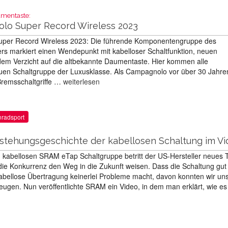
mentaste:
lo Super Record Wireless 2023
per Record Wireless 2023: Die führende Komponentengruppe des
lers markiert einen Wendepunkt mit kabelloser Schaltfunktion, neuen
em Verzicht auf die altbekannte Daumentaste. Hier kommen alle
uen Schaltgruppe der Luxusklasse. Als Campagnolo vor über 30 Jahre
Bremsschaltgriffe …
weiterlesen
nradsport
stehungsgeschichte der kabellosen Schaltung im V
, kabellosen SRAM eTap Schaltgruppe betritt der US-Hersteller neues T
die Konkurrenz den Weg in die Zukunft weisen. Dass die Schaltung gut
 kabellose Übertragung keinerlei Probleme macht, davon konnten wir uns
zeugen. Nun veröffentlichte SRAM ein Video, in dem man erklärt, wie e