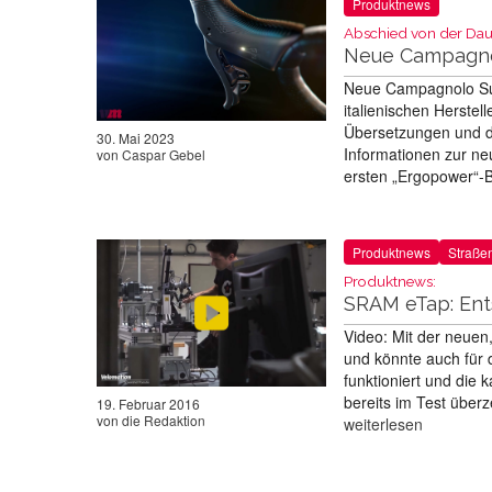
Produktnews
Abschied von der Dau
Neue Campagno
Neue Campagnolo Su
italienischen Herstel
Übersetzungen und d
30. Mai 2023
Informationen zur ne
von
Caspar Gebel
ersten „Ergopower“-
Produktnews
Straße
Produktnews:
SRAM eTap: Ent
Video: Mit der neuen
und könnte auch für 
funktioniert und die
bereits im Test über
19. Februar 2016
von
die Redaktion
weiterlesen