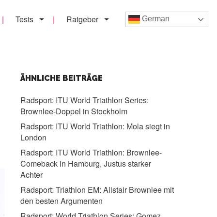
Tests
Ratgeber
German
ÄHNLICHE BEITRÄGE
Radsport:
ITU World Triathlon Series:
Brownlee-Doppel in Stockholm
Radsport:
ITU World Triathlon: Mola siegt in
London
Radsport:
ITU World Triathlon: Brownlee-
Comeback in Hamburg, Justus starker
Achter
Radsport:
Triathlon EM: Alistair Brownlee mit
den besten Argumenten
Radsport:
World Triathlon Series: Gomez