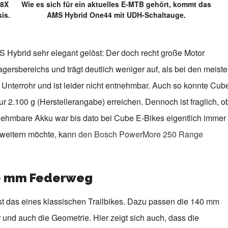
68X
Wie es sich für ein aktuelles E-MTB gehört, kommt das
is.
AMS Hybrid One44 mit UDH-Schaltauge.
S Hybrid sehr elegant gelöst: Der doch recht große Motor
agersbereichs und trägt deutlich weniger auf, als bei den meist
Unterrohr und ist leider nicht entnehmbar. Auch so konnte Cub
2.100 g (Herstellerangabe) erreichen. Dennoch ist fraglich, o
nehmbare Akku war bis dato bei Cube E-Bikes eigentlich immer
rweitern möchte, kann
den Bosch PowerMore 250 Range
140 mm Federweg
 das eines klassischen Trailbikes. Dazu passen die 140 mm
 und auch die Geometrie. Hier zeigt sich auch, dass die