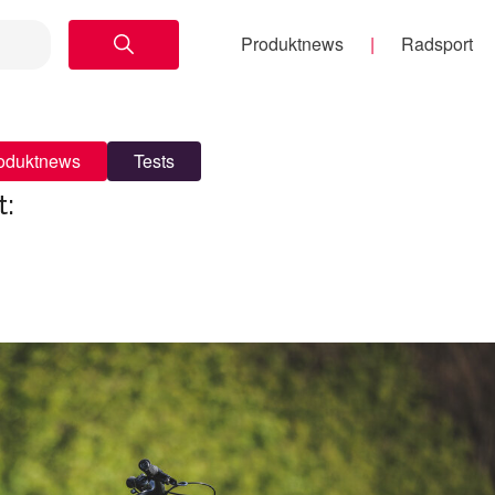
Produktnews
Radsport
oduktnews
Tests
t: