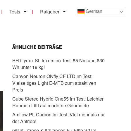
Tests
Ratgeber
German
ÄHNLICHE BEITRÄGE
BH iLynx+ SL im ersten Test:
85 Nm und 630
Wh unter 19 kg!
Canyon Neuron:ONfly CF LTD im Test:
Vielseitiges Light E-MTB zum attraktiven
Preis
Cube Stereo Hybrid One55 im Test:
Leichter
Rahmen trifft auf moderne Geometrie
Amflow PL Carbon im Test:
Viel mehr als nur
der Antrieb!
Giant Trance X Advanced E+ Elite V2 im