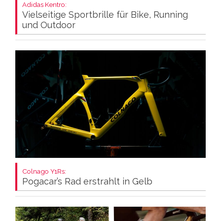
Adidas Kentro:
Vielseitige Sportbrille für Bike, Running
und Outdoor
Colnago Y1Rs:
Pogacar’s Rad erstrahlt in Gelb