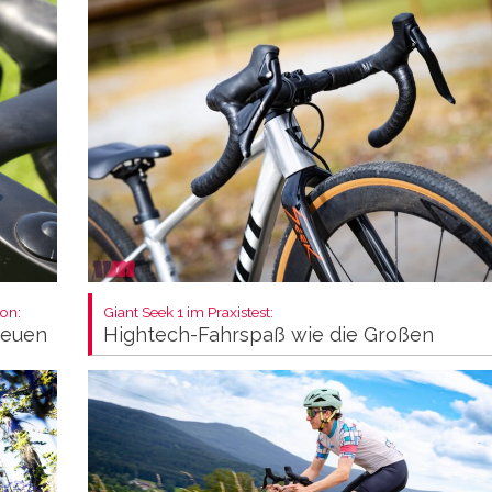
on:
Giant Seek 1 im Praxistest:
neuen
Hightech-Fahrspaß wie die Großen