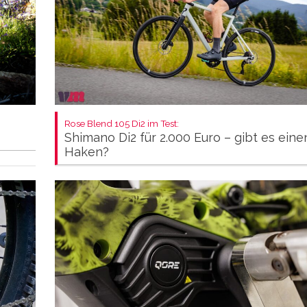
Rose Blend 105 Di2 im Test:
Shimano Di2 für 2.000 Euro – gibt es eine
Haken?