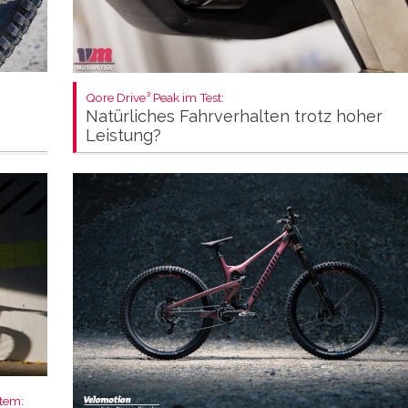
Qore Drive³ Peak im Test:
Natürliches Fahrverhalten trotz hoher
Leistung?
stem: