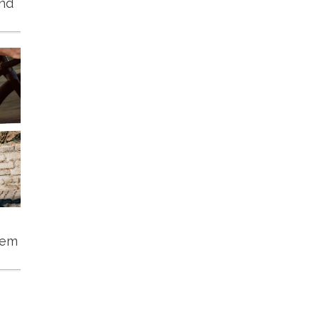
und
tem