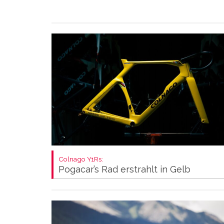
Colnago Y1Rs:
Pogacar’s Rad erstrahlt in Gelb