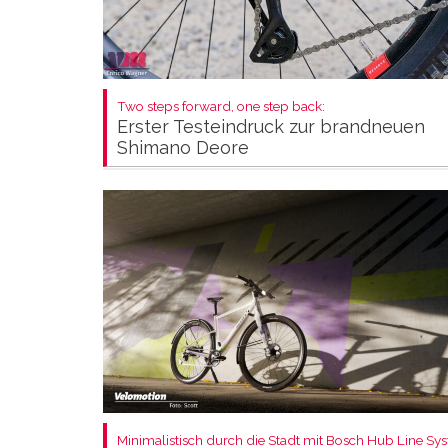
Two steps forward, one step back:
Erster Testeindruck zur brandneuen
Shimano Deore
Minimalistisch durch die Stadt mit Bosch Hub Line Sy