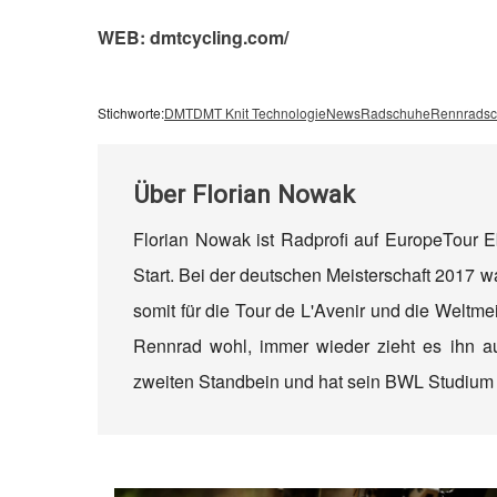
WEB: dmtcycling.com/
Stichworte:
DMT
DMT Knit Technologie
News
Radschuhe
Rennrads
Über
Florian Nowak
Florian Nowak ist Radprofi auf EuropeTour 
Start. Bei der deutschen Meisterschaft 2017 wa
somit für die Tour de L'Avenir und die Weltmei
Rennrad wohl, immer wieder zieht es ihn a
zweiten Standbein und hat sein BWL Studiu