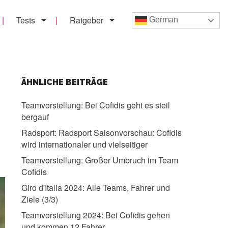
Tests
Ratgeber
German
ÄHNLICHE BEITRÄGE
Teamvorstellung:
Bei Cofidis geht es steil
bergauf
Radsport:
Radsport Saisonvorschau: Cofidis
wird internationaler und vielseitiger
Teamvorstellung:
Großer Umbruch im Team
Cofidis
Giro d'Italia 2024:
Alle Teams, Fahrer und
Ziele (3/3)
Teamvorstellung 2024:
Bei Cofidis gehen
und kommen 12 Fahrer