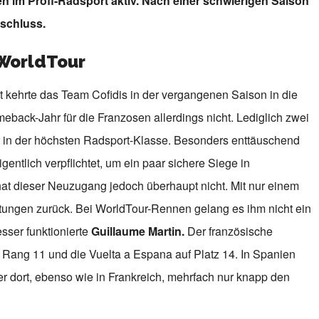
en im Profi-Radsport aktiv. Nach einer schwierigen Saison
schluss.
 WorldTour
it kehrte das Team Cofidis in der vergangenen Saison in die
eback-Jahr für die Franzosen allerdings nicht. Lediglich zwei
r in der höchsten Radsport-Klasse. Besonders enttäuschend
gentlich verpflichtet, um ein paar sichere Siege in
hat dieser Neuzugang jedoch überhaupt nicht. Mit nur einem
artungen zurück. Bei WorldTour-Rennen gelang es ihm nicht ein
esser funktionierte
Guillaume Martin.
Der französische
 Rang 11 und die Vuelta a Espana auf Platz 14. In Spanien
 dort, ebenso wie in Frankreich, mehrfach nur knapp den