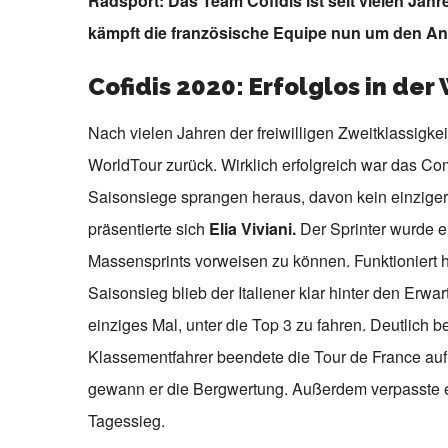
Radsport: Das Team Cofidis ist seit vielen Jahr
kämpft die französische Equipe nun um den An
Cofidis 2020: Erfolglos in der
Nach vielen Jahren der freiwilligen Zweitklassigke
WorldTour zurück. Wirklich erfolgreich war das Com
Saisonsiege sprangen heraus, davon kein einzige
präsentierte sich
Elia Viviani.
Der Sprinter wurde ei
Massensprints vorweisen zu können. Funktioniert 
Saisonsieg blieb der Italiener klar hinter den Erw
einziges Mal, unter die Top 3 zu fahren. Deutlich b
Klassementfahrer beendete die Tour de France auf
gewann er die Bergwertung. Außerdem verpasste er
Tagessieg.