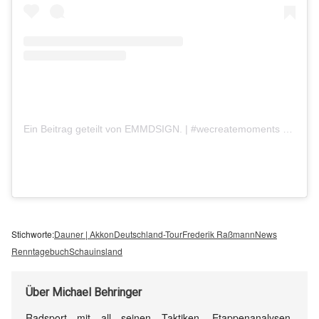
Ein Beitrag geteilt von EMMDSIGN. | #wecreatemoments (@emmdsign.official)
Stichworte:
Dauner | Akkon
Deutschland-Tour
Frederik Raßmann
News
Renntagebuch
Schauinsland
Über
Michael Behringer
Radsport mit all seinen Taktiken, Etappenanalysen,