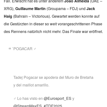
Fall. Erwischt hat es unter anderem
Joao Almeida
(UAE –
XRG),
Guillaume Martin
(Groupama – FDJ) und
Jack
Haig
(Bahrain – Victorious). Gewartet werden konnte auf
die Gestürzten in dieser so weit vorangeschrittenen Phase
des Rennens natürlich nicht mehr. Das Finale war eröffnet.
́POGACAR ‍♂️
Tadej Pogacar se apodera del Muro de Bretaña
y del maillot amarillo.
‍♂️ Lo has visto en
@Eurosport_ES
y
@StreamMaxES
.
#TDF2025