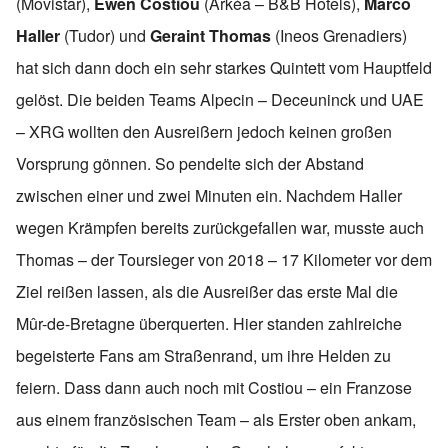
(Movistar),
Ewen Costiou
(Arkéa – B&B Hotels),
Marco
Haller
(Tudor) und
Geraint Thomas
(Ineos Grenadiers)
hat sich dann doch ein sehr starkes Quintett vom Hauptfeld
gelöst. Die beiden Teams Alpecin – Deceuninck und UAE
– XRG wollten den Ausreißern jedoch keinen großen
Vorsprung gönnen. So pendelte sich der Abstand
zwischen einer und zwei Minuten ein. Nachdem Haller
wegen Krämpfen bereits zurückgefallen war, musste auch
Thomas – der Toursieger von 2018 – 17 Kilometer vor dem
Ziel reißen lassen, als die Ausreißer das erste Mal die
Mûr-de-Bretagne überquerten. Hier standen zahlreiche
begeisterte Fans am Straßenrand, um ihre Helden zu
feiern. Dass dann auch noch mit Costiou – ein Franzose
aus einem französischen Team – als Erster oben ankam,