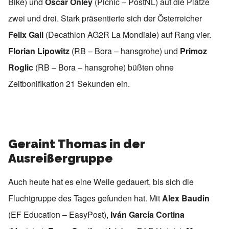
Bike) und
Oscar Onley
(Picnic – PostNL) auf die Plätze
zwei und drei. Stark präsentierte sich der Österreicher
Felix Gall
(Decathlon AG2R La Mondiale) auf Rang vier.
Florian Lipowitz
(RB – Bora – hansgrohe) und
Primoz
Roglic
(RB – Bora – hansgrohe) büßten ohne
Zeitbonifikation 21 Sekunden ein.
Geraint Thomas in der
Ausreißergruppe
Auch heute hat es eine Weile gedauert, bis sich die
Fluchtgruppe des Tages gefunden hat. Mit
Alex Baudin
(EF Education – EasyPost),
Iván García Cortina