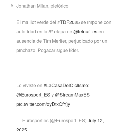
Jonathan Milan, pletórico
El maillot verde del
#TDF2025
se impone con
autoridad en la 8ª etapa de
@letour_es
en
ausencia de Tim Merlier, perjudicado por un
pinchazo. Pogacar sigue líder.
Lo viviste en
#LaCasaDelCiclismo
:
@Eurosport_ES
y
@StreamMaxES
pic.twitter.com/oyDtxQfYjy
— Eurosport.es (@Eurosport_ES)
July 12,
2025