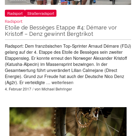
Radsport
Straßenradsport
Radsport:
Etoile de Bessèges Etappe #4: Démare vor
Kristoff – Denz gewinnt Bergtrikot
Radsport: Dem französischen Top-Sprinter Arnaud Démare (FDJ)
gelang auf der 4. Etappe des Etoile de Bessèges sein zweiter
Etappensieg. Er konnte erneut den Norweger Alexander Kristoff
(Katusha-Alpecin) im Massensprint bezwingen. In der
Gesamtwertung führt unverändert Lilian Calmejane (Direct
Energie). Grund zur Freude hat auch der Deutsche Nico Denz
(Ag2r). Er verteidigte …
weiterlesen
4. Februar 2017
von
Michael Behringer