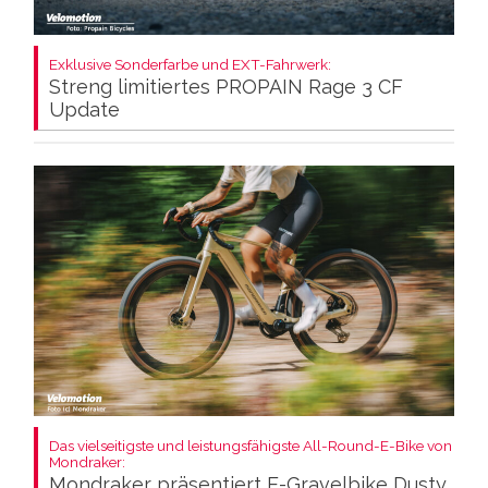
Exklusive Sonderfarbe und EXT-Fahrwerk:
Streng limitiertes PROPAIN Rage 3 CF
Update
Das vielseitigste und leistungsfähigste All-Round-E-Bike von
Mondraker:
Mondraker präsentiert E-Gravelbike Dusty