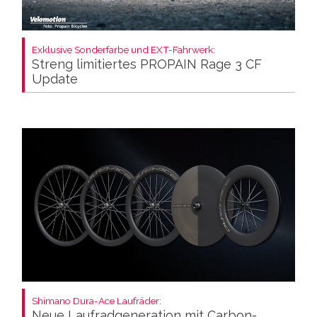
Exklusive Sonderfarbe und EXT-Fahrwerk:
Streng limitiertes PROPAIN Rage 3 CF
Update
Shimano Dura-Ace Laufräder:
Neue Laufradgeneration mit Carbon-