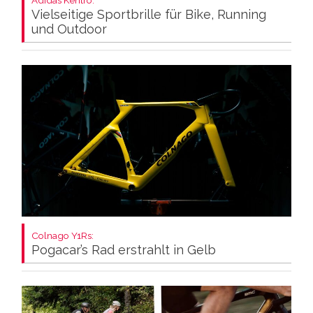
Adidas Kentro:
Vielseitige Sportbrille für Bike, Running
und Outdoor
Colnago Y1Rs:
Pogacar’s Rad erstrahlt in Gelb