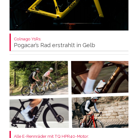
Colnago Y1Rs:
Pogacar’s Rad erstrahlt in Gelb
Alle E-Rennräder mit TQ HPR40-Motor: