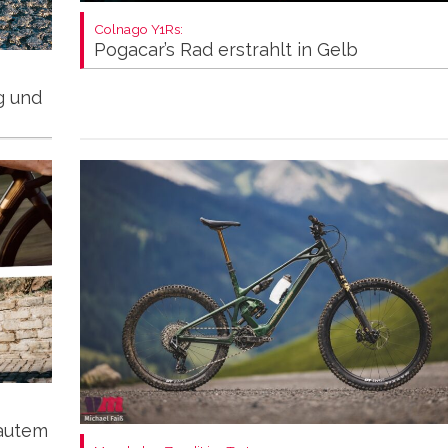
Colnago Y1Rs:
Pogacar’s Rad erstrahlt in Gelb
ng und
autem