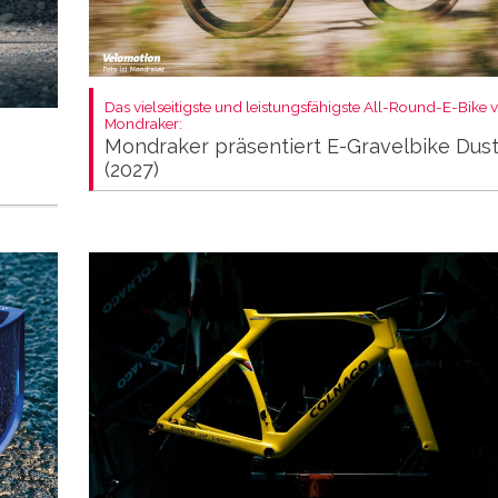
Das vielseitigste und leistungsfähigste All-Round-E-Bike 
Mondraker:
Mondraker präsentiert E-Gravelbike Dus
(2027)