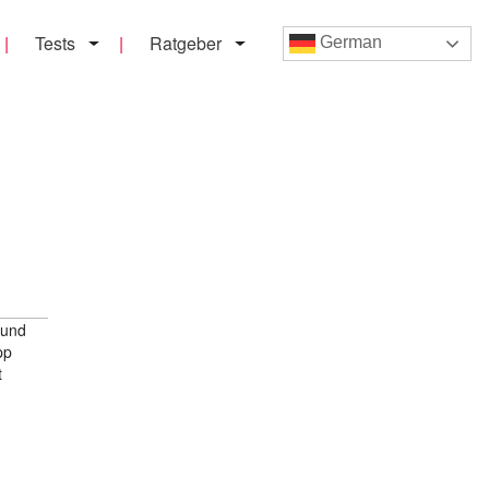
Tests
Ratgeber
German
 und
pp
t