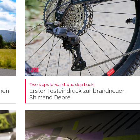
Two steps forward, one step back:
Erster Testeindruck zur brandneuen
inen
Shimano Deore