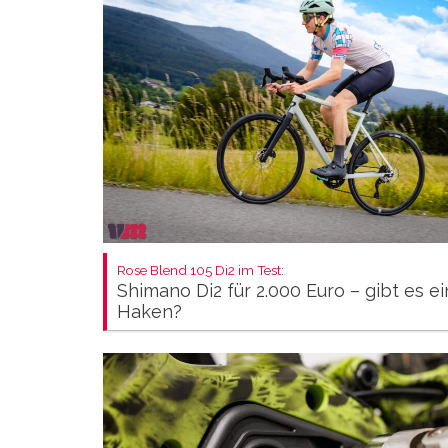
Rose Blend 105 Di2 im Test:
Shimano Di2 für 2.000 Euro – gibt es e
Haken?