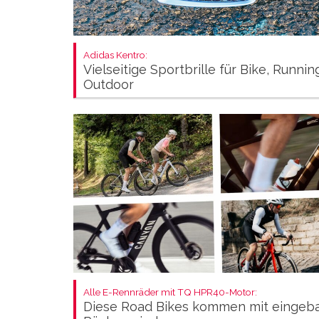
Adidas Kentro:
Vielseitige Sportbrille für Bike, Runni
Outdoor
Alle E-Rennräder mit TQ HPR40-Motor:
Diese Road Bikes kommen mit eingeb