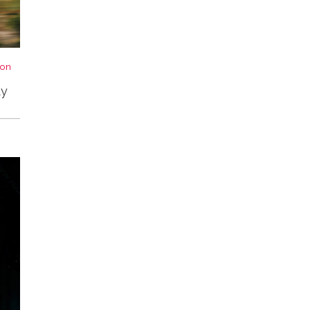
von
ty