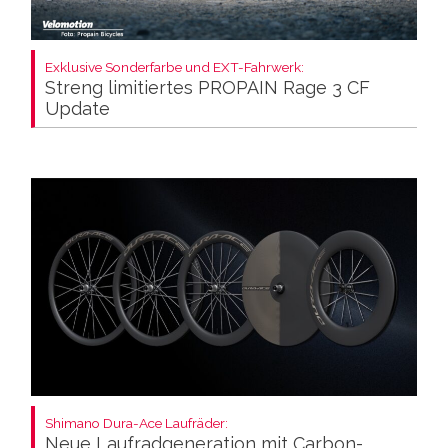
Exklusive Sonderfarbe und EXT-Fahrwerk:
Streng limitiertes PROPAIN Rage 3 CF
Update
Shimano Dura-Ace Laufräder:
Neue Laufradgeneration mit Carbon-