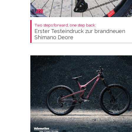
Two steps forward, one step back:
Erster Testeindruck zur brandneuen
Shimano Deore