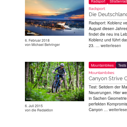
Radsport
Straßenrad
Radsport:
Die Deutschlan
Radsport: Koblenz ver
August diesen Jahres
findet die neu ins Le
Koblenz und führt da
6. Februar 2018
von
Michael Behringer
23. …
weiterlesen
Mountainbikes
Tests
Mountainbikes:
Canyon Strive C
Test: Seitdem der Mar
Neuerungen. Hier wer
in Sachen Geometrie 
perfekten Kompromiss
6. Juli 2015
Canyon …
weiterles
von
die Redaktion