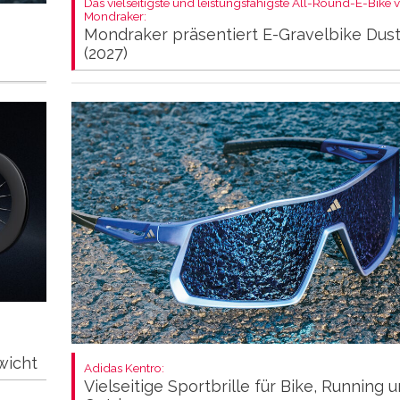
Das vielseitigste und leistungsfähigste All-Round-E-Bike 
Mondraker:
Mondraker präsentiert E-Gravelbike Dus
(2027)
wicht
Adidas Kentro:
Vielseitige Sportbrille für Bike, Running 