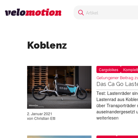
Koblenz
Cargobikes
Komplett
Gelungener Beitrag z
Das Ca Go Last
Test: Lastenräder si
Lastenrad aus Koblenz
über Transporträder 
auseinandergesetzt u
2. Januar 2021
weiterlesen
von
Christian Ettl