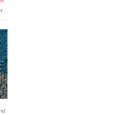
von
ty
und