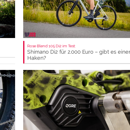
Rose Blend 105 Di2 im Test:
Shimano Di2 für 2.000 Euro – gibt es eine
Haken?