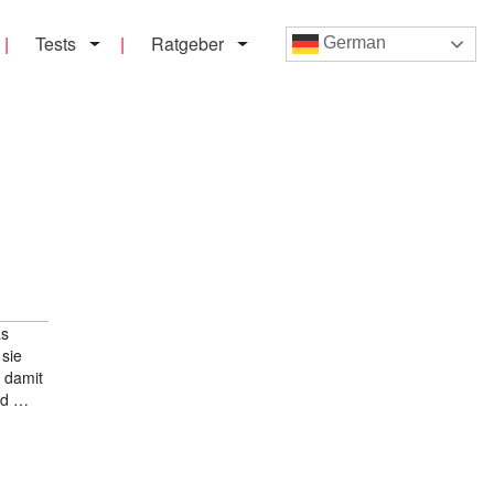
Tests
Ratgeber
German
as
 sie
 damit
nd …