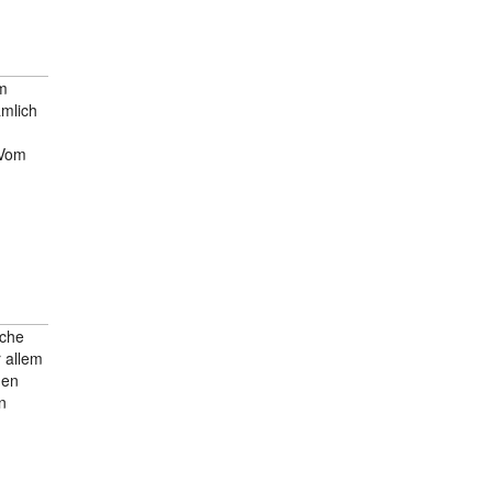
Im
ämlich
 Vom
sche
 allem
den
n