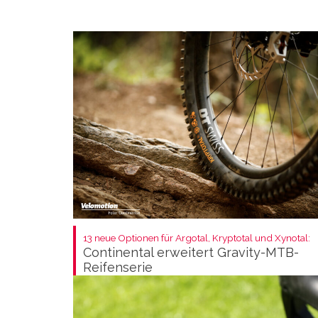
13 neue Optionen für Argotal, Kryptotal und Xynotal:
Continental erweitert Gravity-MTB-
Reifenserie