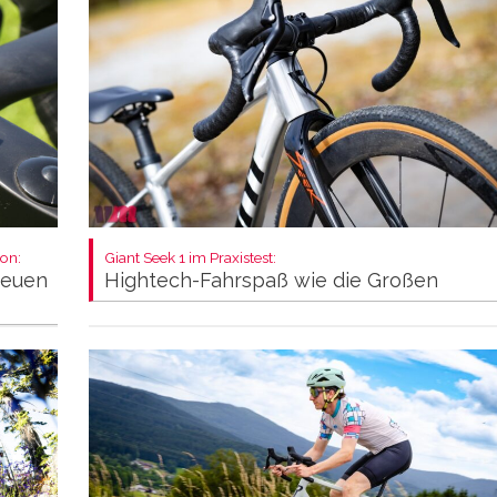
on:
Giant Seek 1 im Praxistest:
neuen
Hightech-Fahrspaß wie die Großen