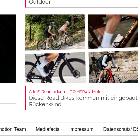
Outdoor
Alle E-Rennräder mit TQ HPR40-Motor:
Diese Road Bikes kommen mit eingebau
Rückenwind
motion Team
Mediafacts
Impressum
Datenschutz/ 