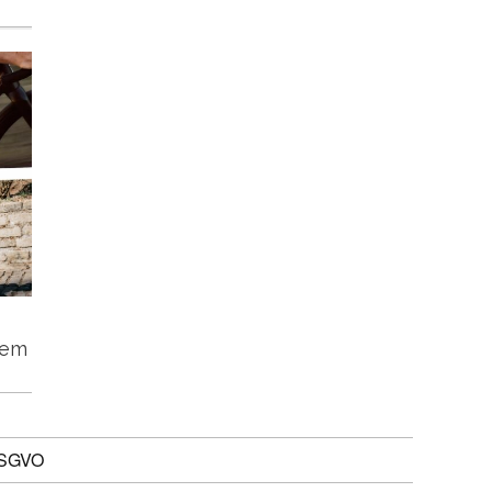
tem
DSGVO