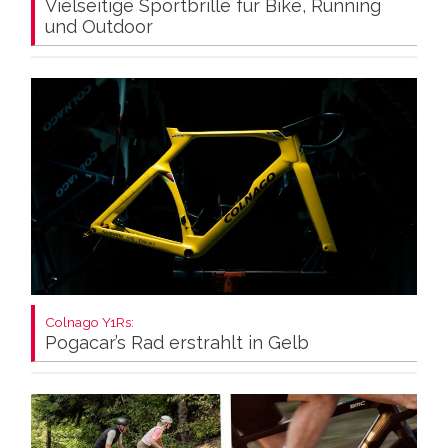
Vielseitige Sportbrille für Bike, Running
und Outdoor
Colnago Y1Rs:
Pogacar’s Rad erstrahlt in Gelb