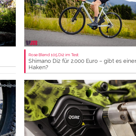
Rose Blend 105 Di2 im Test:
Shimano Di2 für 2.000 Euro – gibt es eine
Haken?