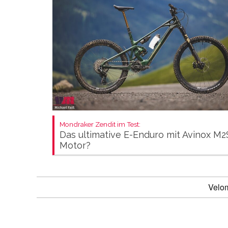
Mondraker Zendit im Test:
Das ultimative E-Enduro mit Avinox M2
Motor?
Velo