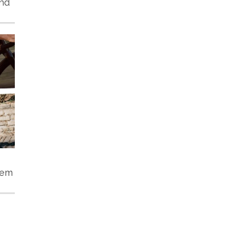
und
tem