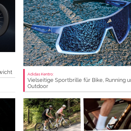
wicht
Adidas Kentro:
Vielseitige Sportbrille für Bike, Running 
Outdoor