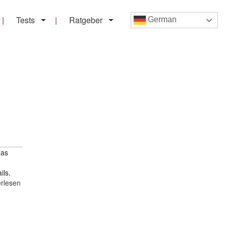
Tests
Ratgeber
German
mas
ils.
erlesen