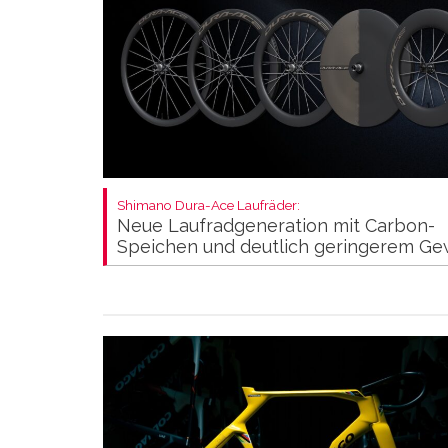
Shimano Dura-Ace Laufräder:
Neue Laufradgeneration mit Carbon-
Speichen und deutlich geringerem Ge