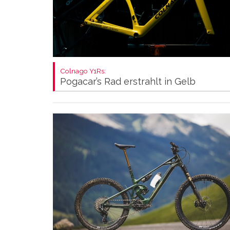
Colnago Y1Rs:
Pogacar’s Rad erstrahlt in Gelb