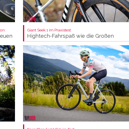
on:
Giant Seek 1 im Praxistest:
neuen
Hightech-Fahrspaß wie die Großen