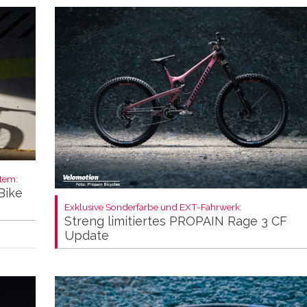
stem:
Bike
Exklusive Sonderfarbe und EXT-Fahrwerk:
Streng limitiertes PROPAIN Rage 3 CF
Update