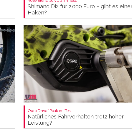
Rose Blend 105 Di2 im Test:
Shimano Di2 für 2.000 Euro – gibt es eine
Haken?
Qore Drive³ Peak im Test:
Natürliches Fahrverhalten trotz hoher
Leistung?