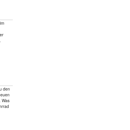
 im
er
…
zu den
neuen
e. Was
hrrad