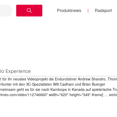
Produktnews
Radsport
60 Experience
at für ihr neustes Videoprojekt die Endurofahrer Andrew Shandro, Tho
Hunter mit den XC-Spezialisten Will Cadham und Brian Buerger
imsam geht es für sie nach Kamloops in Kanada auf spielerische Tra
r.vimeo.com/video/112746660" width="620" height="349" iframe] …
weit