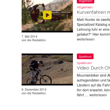
Allgemein
Allgemein:
Kurvenfahren m
Matt Hunter ist zwei
Specialized Katalog s
Lehnung fuhr er eine
gefaket?" Hier kommt 
7. Mai 2014
weiterlesen
von
die Redaktion
Spektrum
Spektrum:
Video: Durch Ch
Mountainbiker sind A
aufregendsten und fa
Ländern auf die Fahn
9. Dezember 2013
ihn dort erwartet, k
von
die Redaktion
fährt …
weiterlesen