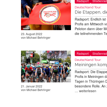
Radsport
Straßenrad
Deutschland Tour:
Die Etappen, di
Radsport: Endlich ist
Profis am Mittwoch v
Peloton dann über Mei
die teilnehmenden Te
23. August 2022
von
Michael Behringer
Radsport
Straßenrad
Deutschland Tour:
Meiningen kompl
Radsport: Die Etappe
Profis in Meiningen 
Tagen in Thüringen D
besondere Rolle. An 
21. Januar 2022
von
Michael Behringer
…
weiterlesen