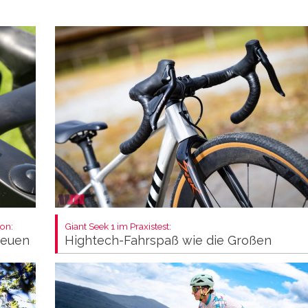
on:
Giant Seek 1 im Praxistest:
neuen
Hightech-Fahrspaß wie die Großen