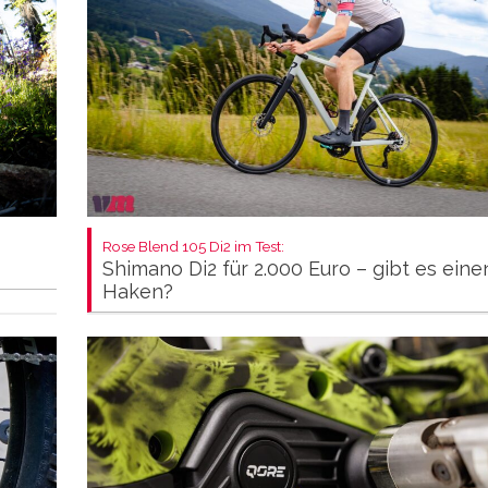
Rose Blend 105 Di2 im Test:
Shimano Di2 für 2.000 Euro – gibt es eine
Haken?