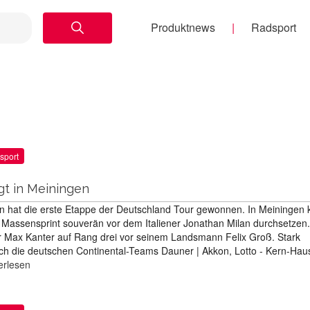
Produktnews
Radsport
sport
gt in Meiningen
n hat die erste Etappe der Deutschland Tour gewonnen. In Meiningen 
im Massensprint souverän vor dem Italiener Jonathan Milan durchsetzen.
r Max Kanter auf Rang drei vor seinem Landsmann Felix Groß. Stark
uch die deutschen Continental-Teams Dauner | Akkon, Lotto - Kern-Hau
erlesen