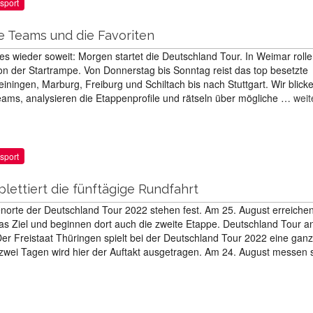
sport
e Teams und die Favoriten
 es wieder soweit: Morgen startet die Deutschland Tour. In Weimar rolle
on der Startrampe. Von Donnerstag bis Sonntag reist das top besetzte
ningen, Marburg, Freiburg und Schiltach bis nach Stuttgart. Wir blick
ams, analysieren die Etappenprofile und rätseln über mögliche …
weit
sport
ettiert die fünftägige Rundfahrt
norte der Deutschland Tour 2022 stehen fest. Am 25. August erreichen
das Ziel und beginnen dort auch die zweite Etappe. Deutschland Tour a
er Freistaat Thüringen spielt bei der Deutschland Tour 2022 eine ganz
zwei Tagen wird hier der Auftakt ausgetragen. Am 24. August messen s