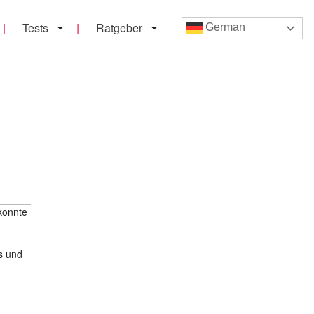
Tests
Ratgeber
German
konnte
s und