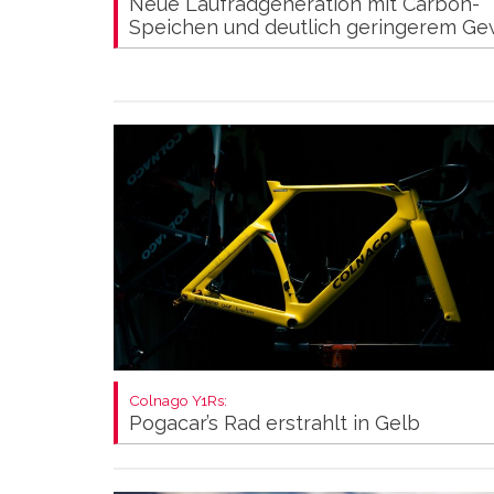
Neue Laufradgeneration mit Carbon-
Speichen und deutlich geringerem Ge
Colnago Y1Rs:
Pogacar’s Rad erstrahlt in Gelb