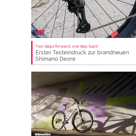
Two steps forward, one step back:
Erster Testeindruck zur brandneuen
Shimano Deore