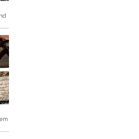
und
tem