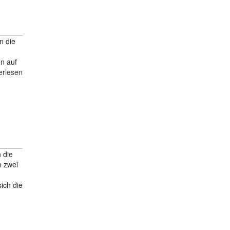
n die
en auf
erlesen
 die
n zwei
ich die