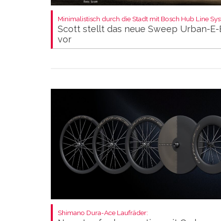
Minimalistisch durch die Stadt mit Bosch Hub Line Sy
Scott stellt das neue Sweep Urban-E-
vor
Shimano Dura-Ace Laufräder: