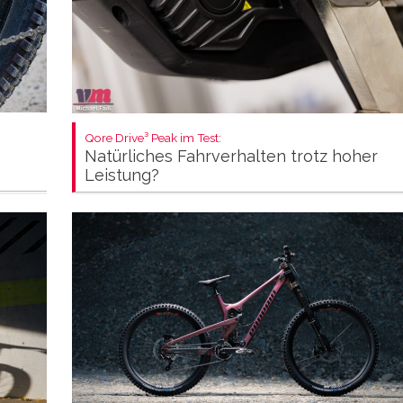
Qore Drive³ Peak im Test:
Natürliches Fahrverhalten trotz hoher
Leistung?