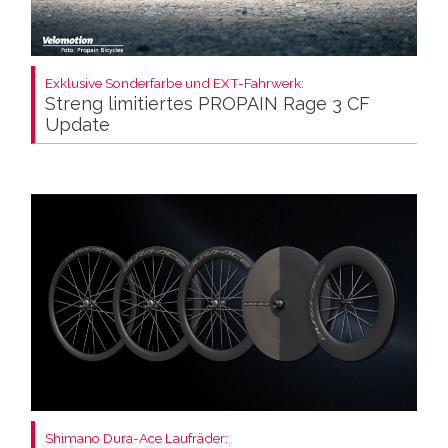
Exklusive Sonderfarbe und EXT-Fahrwerk:
Streng limitiertes PROPAIN Rage 3 CF
Update
Shimano Dura-Ace Laufräder: