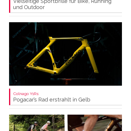
Vielseitige Sportbrille für Bike, Running
und Outdoor
Colnago Y1Rs:
Pogacar’s Rad erstrahlt in Gelb