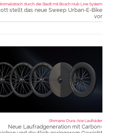
inimalistisch durch die Stadt mit Bosch Hub Line System:
ott stellt das neue Sweep Urban-E-Bike
vor
Shimano Dura-Ace Laufräder:
Neue Laufradgeneration mit Carbon-
ichen und deutlich geringerem Gewicht