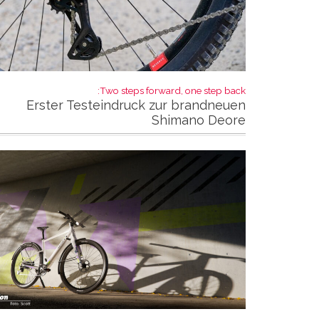
Two steps forward, one step back:
Erster Testeindruck zur brandneuen
Shimano Deore