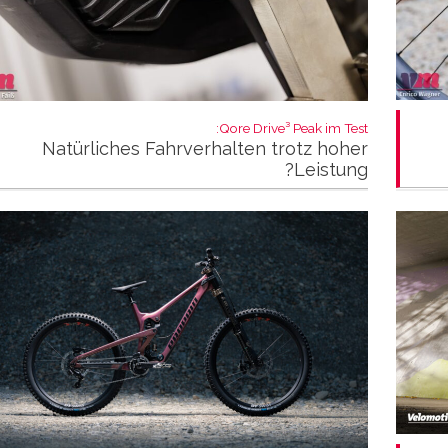
Qore Drive³ Peak im Test:
Natürliches Fahrverhalten trotz hoher
Leistung?