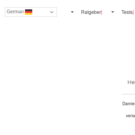
Ratgeber
Tests
German
He
Damien
vers