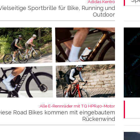
Adidas Kentro:
Vielseitige Sportbrille für Bike, Running und
Outdoor
Alle E-Rennräder mit TQ HPR40-Motor:
iese Road Bikes kommen mit eingebautem
Rückenwind