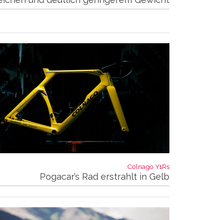
Colnago Y1Rs:
Pogacar’s Rad erstrahlt in Gelb