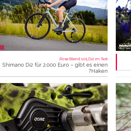
Rose Blend 105 Di2 im Test:
Shimano Di2 für 2.000 Euro – gibt es einen
Haken?