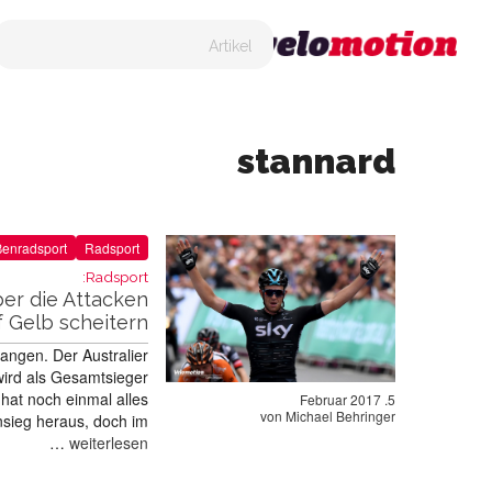
stannard
ßenradsport
Radsport
Radsport:
ber die Attacken
f Gelb scheitern
angen. Der Australier
wird als Gesamtsieger
hat noch einmal alles
5. Februar 2017
von
Michael Behringer
nsieg heraus, doch im
…
weiterlesen