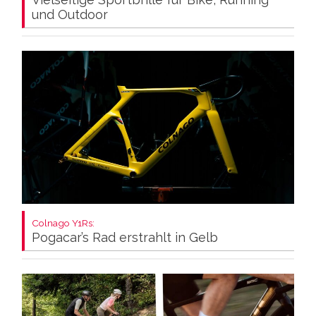
und Outdoor
Colnago Y1Rs:
Pogacar’s Rad erstrahlt in Gelb