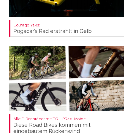
Colnago Y1Rs:
Pogacar’s Rad erstrahlt in Gelb
Alle E-Rennräder mit TQ HPR40-Motor:
Diese Road Bikes kommen mit
eingebautem Rückenwind