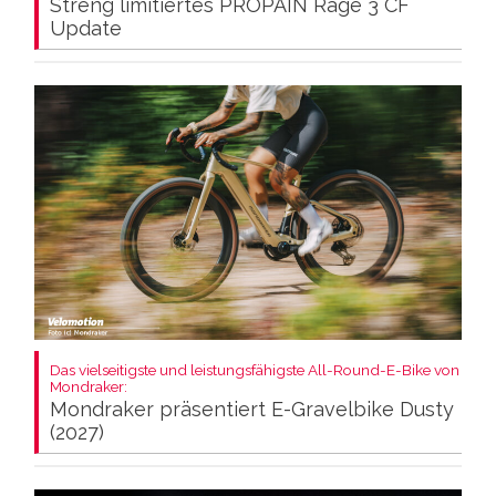
Streng limitiertes PROPAIN Rage 3 CF
Update
Das vielseitigste und leistungsfähigste All-Round-E-Bike von
Mondraker:
Mondraker präsentiert E-Gravelbike Dusty
(2027)