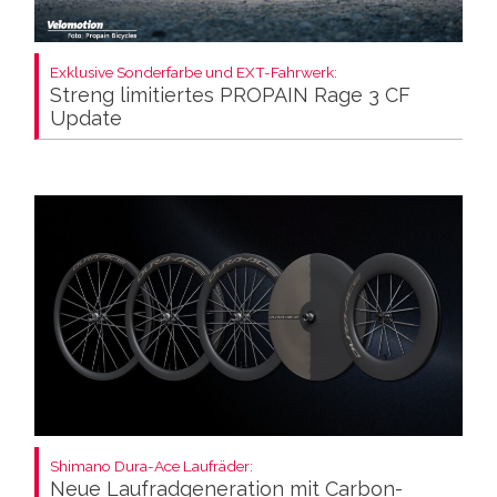
Exklusive Sonderfarbe und EXT-Fahrwerk:
Streng limitiertes PROPAIN Rage 3 CF
Update
Shimano Dura-Ace Laufräder:
Neue Laufradgeneration mit Carbon-