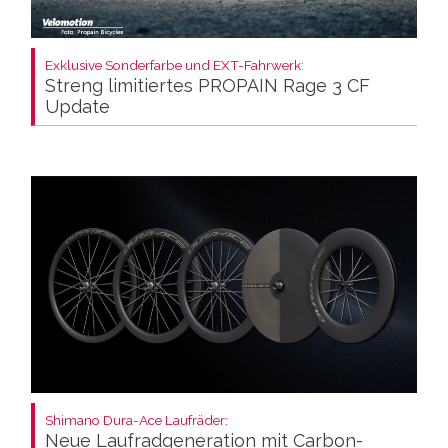
Exklusive Sonderfarbe und EXT-Fahrwerk:
Streng limitiertes PROPAIN Rage 3 CF
Update
Shimano Dura-Ace Laufräder:
Neue Laufradgeneration mit Carbon-