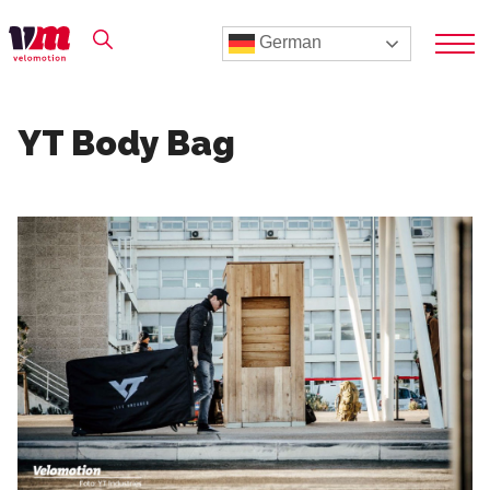
German
YT Body Bag