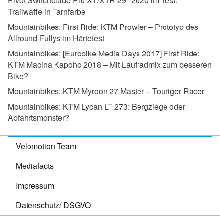
Pivot Switchblade Pro XT/XTR 29" 2020 im Test:
Trailwaffe in Tarnfarbe
Mountainbikes:
First Ride: KTM Prowler – Prototyp des
Allround-Fullys im Härtetest
Mountainbikes:
[Eurobike Media Days 2017] First Ride:
KTM Macina Kapoho 2018 – Mit Laufradmix zum besseren
Bike?
Mountainbikes:
KTM Myroon 27 Master – Touriger Racer
Mountainbikes:
KTM Lycan LT 273: Bergziege oder
Abfahrtsmonster?
Velomotion Team
Mediafacts
Impressum
Datenschutz/ DSGVO