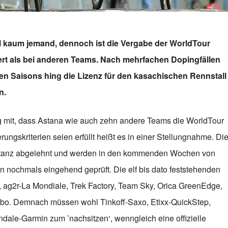
hl kaum jemand, dennoch ist die Vergabe der WorldTour
ert als bei anderen Teams. Nach mehrfachen Dopingfällen
n Saisons hing die Lizenz für den kasachischen Rennstall
n.
ag mit, dass Astana wie auch zehn andere Teams die WorldTour
rungskriterien seien erfüllt heißt es in einer Stellungnahme. Di
Instanz abgelehnt und werden in den kommenden Wochen von
n nochmals eingehend geprüft. Die elf bis dato feststehenden
 ag2r-La Mondiale, Trek Factory, Team Sky, Orica GreenEdge,
mbo. Demnach müssen wohl Tinkoff-Saxo, Etixx-QuickStep,
ale-Garmin zum ’nachsitzen‘, wenngleich eine offizielle