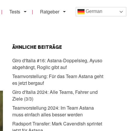
Tests
Ratgeber
German
ÄHNLICHE BEITRÄGE
Giro d'Italia #16:
Astana-Doppelsieg, Ayuso
abgehängt, Roglic gibt auf
Teamvorstellung:
Für das Team Astana geht
es jetzt bergauf
Giro d'Italia 2024:
Alle Teams, Fahrer und
Ziele (3/3)
Teamvorstellung 2024:
Im Team Astana
muss einfach alles besser werden
Radsport Transfer:
Mark Cavendish sprintet
jetzt für Astana