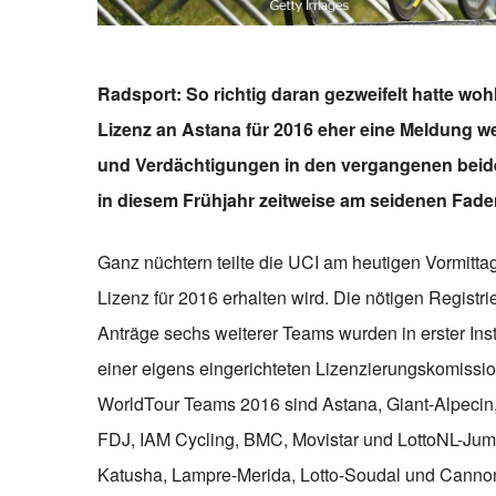
Radsport: So richtig daran gezweifelt hatte wo
Lizenz an Astana für 2016 eher eine Meldung w
und Verdächtigungen in den vergangenen beide
in diesem Frühjahr zeitweise am seidenen Fade
Ganz nüchtern teilte die UCI am heutigen Vormitt
Lizenz für 2016 erhalten wird. Die nötigen Registrie
Anträge sechs weiterer Teams wurden in erster 
einer eigens eingerichteten Lizenzierungskomissio
WorldTour Teams 2016 sind Astana, Giant-Alpecin,
FDJ, IAM Cycling, BMC, Movistar und LottoNL-Ju
Katusha, Lampre-Merida, Lotto-Soudal und Cannond