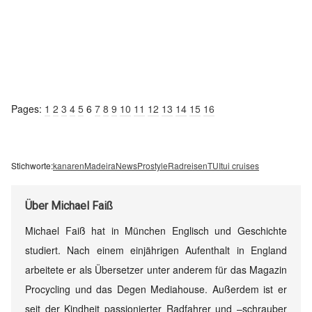
Pages:
1
2
3
4
5
6
7
8
9
10
11
12
13
14
15
16
Stichworte:
kanaren
Madeira
News
Prostyle
Radreisen
TUI
tui cruises
Über
Michael Faiß
Michael Faiß hat in München Englisch und Geschichte
studiert. Nach einem einjährigen Aufenthalt in England
arbeitete er als Übersetzer unter anderem für das Magazin
Procycling und das Degen Mediahouse. Außerdem ist er
seit der Kindheit passionierter Radfahrer und –schrauber