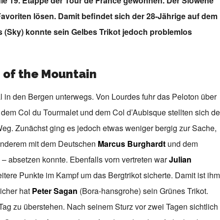
die 19. Etappe der Tour de France gewonnen. Der Slowene
avoriten lösen. Damit befindet sich der 28-Jährige auf dem
(Sky) konnte sein Gelbes Trikot jedoch problemlos
g of the Mountain
l in den Bergen unterwegs. Von Lourdes fuhr das Peloton über
, dem Col du Tourmalet und dem Col d’Aubisque stellten sich d
Weg. Zunächst ging es jedoch etwas weniger bergig zur Sache,
r anderem mit dem Deutschen
Marcus Burghardt
und dem
– absetzen konnte. Ebenfalls vorn vertreten war
Julian
eitere Punkte im Kampf um das Bergtrikot sicherte. Damit ist ihm
icher hat
Peter Sagan
(Bora-hansgrohe) sein Grünes Trikot.
Tag zu überstehen. Nach seinem Sturz vor zwei Tagen sichtlich