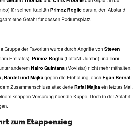
ten
Geraint Thomas
und
Chris Froome
den Gipfel. In der
mbo) für seinen Kapitän
Primoz Roglic
darum, den Abstand
gsam eine Gefahr für dessen Podiumsplatz.
ie Gruppe der Favoriten wurde durch Angriffe von
Steven
am Emirates),
Primoz Roglic
(LottoNL-Jumbo) und
Tom
 unter anderem
Nairo Quintana
(Movistar) nicht mehr mithalten.
a, Bardet und Majka
gegen die Einholung, doch
Egan Bernal
r dem Zusammenschluss attackierte
Rafal Majka
ein letztes Mal.
it einem knappen Vorsprung über die Kuppe. Doch in der Abfahrt
gen.
ahrt zum Etappensieg