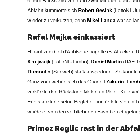
einem Rückstand von rund zwei Minuten überquer
Abfahrt kümmerte sich
Robert Gesink
(LottoNL-Ju
wieder zu verkürzen, denn
Mikel Landa
war so lan
Rafal Majka einkassiert
Hinauf zum Col d’Aubisque hagelte es Attacken. D
Kruijwsijk
(LottoNL-Jumbo),
Daniel Martin
(UAE Te
Dumoulin
(Sunweb) stark ausgedünnt. So konnte
Ganz vorn wehrte sich das Quartett
Zakarin, Land
verkürzte den Rückstand Meter um Meter. Kurz vo
Er distanzierte seine Begleiter und rettete sich m
wurde er von den verbliebenen Favoriten eingefan
Primoz Roglic rast in der Abf