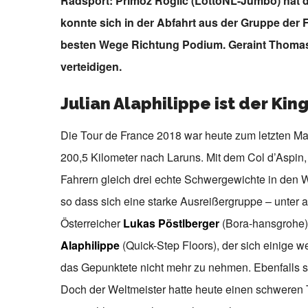
Radsport: Primoz Roglic (LottoNL-Jumbo) hat 
konnte sich in der Abfahrt aus der Gruppe der F
besten Wege Richtung Podium. Geraint Thomas 
verteidigen.
Julian Alaphilippe ist der Kin
Die Tour de France 2018 war heute zum letzten Ma
200,5 Kilometer nach Laruns. Mit dem Col d’Aspin
Fahrern gleich drei echte Schwergewichte in den 
so dass sich eine starke Ausreißergruppe – unte
Österreicher
Lukas Pöstlberger
(Bora-hansgrohe) 
Alaphilippe
(Quick-Step Floors), der sich einige w
das Gepunktete nicht mehr zu nehmen. Ebenfalls s
Doch der Weltmeister hatte heute einen schweren 