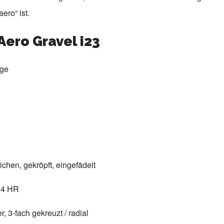
ero“ ist.
Aero Gravel i23
lge
chen, gekröpft, eingefädelt
24 HR
r, 3-fach gekreuzt / radial