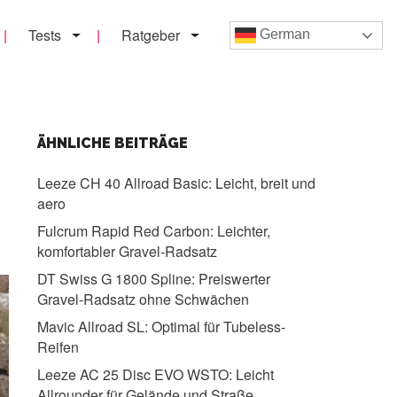
Tests
Ratgeber
German
ÄHNLICHE BEITRÄGE
Leeze CH 40 Allroad Basic:
Leicht, breit und
aero
Fulcrum Rapid Red Carbon:
Leichter,
komfortabler Gravel-Radsatz
DT Swiss G 1800 Spline:
Preiswerter
Gravel-Radsatz ohne Schwächen
Mavic Allroad SL:
Optimal für Tubeless-
Reifen
Leeze AC 25 Disc EVO WSTO:
Leicht
Allrounder für Gelände und Straße